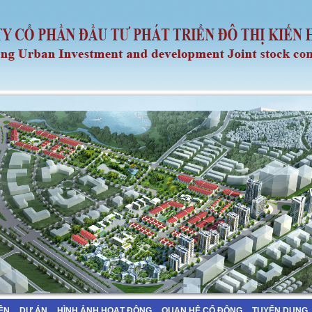
IỆN
DỰ ÁN
HÌNH ẢNH HOẠT ĐỘNG
QUAN HỆ CỔ ĐÔNG
TUYỂN DỤNG