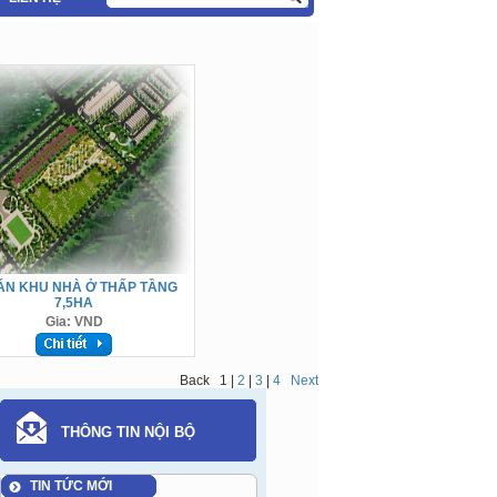
ÁN KHU NHÀ Ở THẤP TẦNG
7,5HA
Gia: VND
Back
1
|
2
|
3
|
4
Next
THÔNG TIN NỘI BỘ
TIN TỨC MỚI