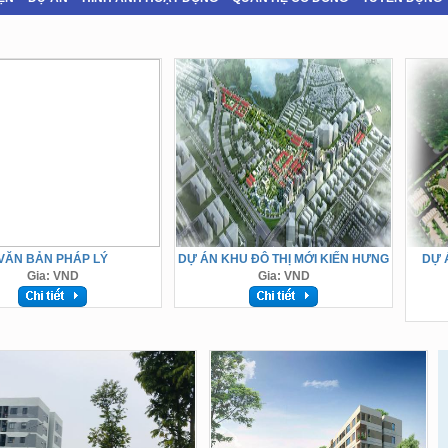
VĂN BẢN PHÁP LÝ
DỰ ÁN KHU ĐÔ THỊ MỚI KIẾN HƯNG
DỰ 
Gia: VND
Gia: VND