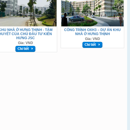
KHU NHÀ Ở HƯNG THỊNH - TÂM
CÔNG TRÌNH OXH3 – DỰ ÁN KHU
HUYẾT CỦA CHỦ ĐẦU TƯ KIẾN
NHÀ Ở HƯNG THỊNH
HƯNG JSC
Gia: VND
Gia: VND