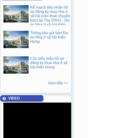
Kế hoạch tiếp nhận hồ
sơ đăng ký mua nhà ở
xã hội (căn thuê chuyển
bán) tại Tòa OXH3 - Dự
án Nhà ở xã hội Kiến
Hưng sau 05 năm cho
Thông báo giá bán Dự
thuê (Đợt 1).
án Nhà ở xã hội Kiến
Hưng
Các biểu mẫu hồ sơ
đăng ký mua nhà ở xã
hội Kiến Hưng
Xem tiếp >>
VIDEO