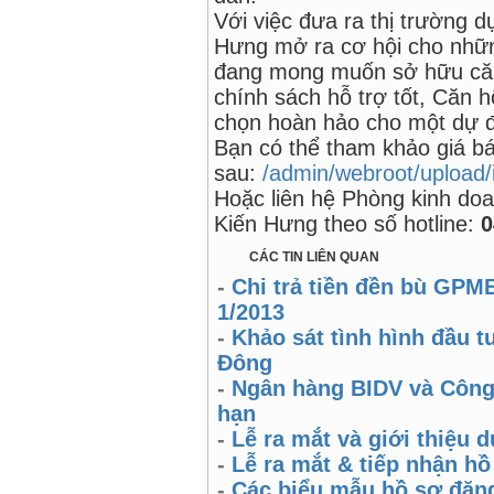
Với việc đưa ra thị trường 
Hưng mở ra cơ hội cho nhữn
đang mong muốn sở hữu căn 
chính sách hỗ trợ tốt, Căn 
chọn hoàn hảo cho một dự đị
Bạn có thể tham khảo giá b
sau:
/admin/webroot/upload/
Hoặc liên hệ Phòng kinh doa
Kiến Hưng theo số hotline:
0
CÁC TIN LIÊN QUAN
-
Chi trả tiền đền bù GPM
1/2013
-
Khảo sát tình hình đầu t
Đông
-
Ngân hàng BIDV và Công 
hạn
-
Lễ ra mắt và giới thiệu
-
Lễ ra mắt & tiếp nhận h
-
Các biểu mẫu hồ sơ đăn