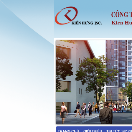
TRANG CHỦ
GIỚI THIỆU
TIN TỨC SỰ K