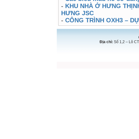
-
KHU NHÀ Ở HƯNG THỊNH
HƯNG JSC
-
CÔNG TRÌNH OXH3 – D
Địa chỉ:
Số 1,2 – Lô CT